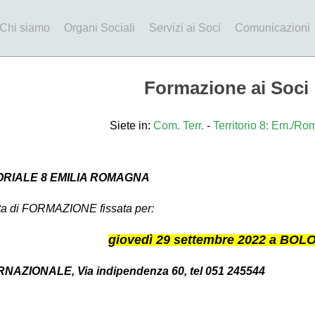
Chi siamo
Organi Sociali
Servizi ai Soci
Comunicazioni
Formazione ai Soci
Siete in:
Com. Terr.
-
Territorio 8: Em./R
ORIALE 8 EMILIA ROMAGNA
ata di FORMAZIONE fissata per:
giovedì 29 settembre 2022 a BO
AZIONALE, Via indipendenza 60, tel 051 245544