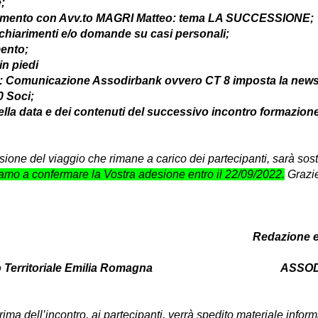
è;
legamento con Avv.to MAGRI Matteo: tema LA SUCCESSIONE;
n chiarimenti e/o domande su casi personali;
mento;
in piedi
ori: Comunicazione Assodirbank ovvero CT 8 imposta la newsl
Soci;
della data e dei contenuti del successivo incontro formazion
sione del viaggio che rimane a carico dei partecipanti, sarà 
tiamo a confermare la Vostra adesione entro il 22/09/2022.
Grazi
O Marcello Redazione 
nicazione
mitato Territoriale Emilia Romagna ASSO
ima dell’incontro, ai partecipanti, verrà spedito materiale informa