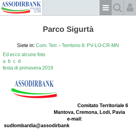
Parco Sigurtà
Siete in:
Com. Terr.
-
Territorio 6: PV-LO-CR-MN
Ed ecco alcune foto
a
b
c
d
festa di primavera 2019
Comitato Territoriale 6
Mantova, Cremona, Lodi, Pavia
e-mail:
sudlombardia@assodirbank